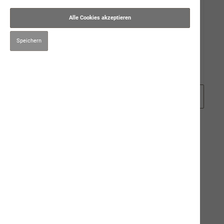
Gut zu Wissen
Alle Cookies akzeptieren
Events
Speichern
Karriere
Zubehör
Filter