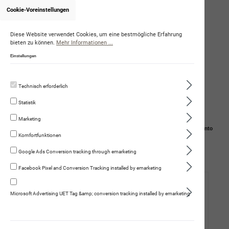
Cookie-Voreinstellungen
Onlineshop von WalterSpiess
Diese Website verwendet Cookies, um eine bestmögliche Erfahrung
bieten zu können.
Mehr Informationen ...
Einstellungen
Technisch erforderlich
Statistik
Marketing
Navigation
Suche
Mein Konto
Komfortfunktionen
Warenkorb
Google Ads Conversion tracking through emarketing
Facebook Pixel and Conversion Tracking installed by emarketing
Hund
Microsoft Advertising UET Tag &amp; conversion tracking installed by emarketing
Katze
Mensch