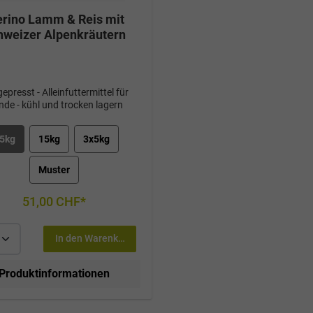
rino Lamm & Reis mit
hweizer Alpenkräutern
epresst - Alleinfuttermittel für
de - kühl und trocken lagern
5kg
15kg
3x5kg
Muster
51,00 CHF*
In den Warenkorb
Produktinformationen