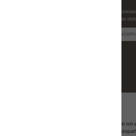
Abonniere
werden stet
Über uns
Unsere hochwertige Tiernahrung ist in Zusammenarbeit mit
bestehend aus einer Tierärztin, Tierheilpraktikern, Homöopa