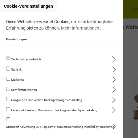
Cookie-Voreinstellungen
Home
Hund
K
Diese Website verwendet Cookies, um eine bestmögliche
Onlineshop von Walte
Erfahrung bieten zu können.
Mehr Informationen ...
Einstellungen
Technisch erforderlich
Hund
Statistik
Trockennahrung
Marketing
rex Huhn & Reis mit Schweizer Alpenkräuter
Komfortfunktionen
rex high premium Huhn & Süsskartoffel mit
Google Ads Conversion tracking through emarketing
Schweizer Alpenkräuter
Facebook Pixel and Conversion Tracking installed by emarketing
merino Lamm & Reis mit Schweizer
Alpenkräuter
Microsoft Advertising UET Tag &amp; conversion tracking installed by emarketing
nemo Lachs mit Schweizer Alpenkräuter