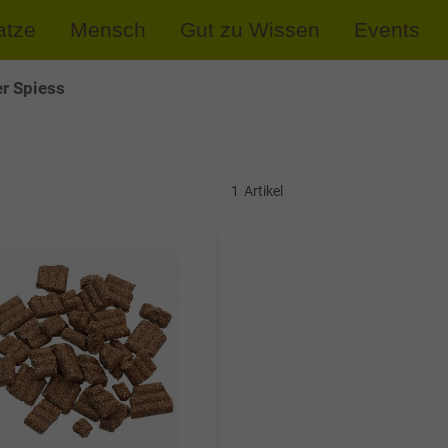
atze
Mensch
Gut zu Wissen
Events
r Spiess
1
Artikel