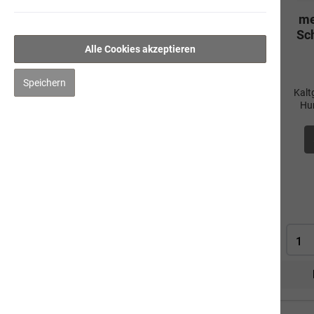
optima-athletica
me
Sc
Small Optiness
Alle Cookies akzeptieren
Muster
Speichern
Produkt-Sets
Kaltg
Hun
pure athletica
Fleischmenüs
Kauartikel/Leckerli
Schweizer Würste
Ergänzungsprodukte
Kräuter
Pflege
Impfen & Entwurmen