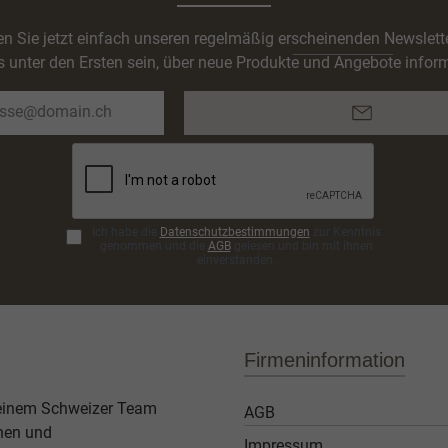
n Sie jetzt einfach unseren regelmäßig erscheinenden Newslett
s unter den Ersten sein, über neue Produkte und Angebote inform
E-
Mail-
Adresse*
Ich habe die
Datenschutzbestimmungen
zur Kenntnis
genommen und die
AGB
gelesen und bin mit ihnen
einverstanden.
Firmeninformation
 einem Schweizer Team
AGB
then und
Impressum