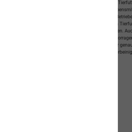
Ernährungsfachleuten entwickelt worden. Das leckere Tierfutt
Fischanteil von ca. 70% im Durchschnitt und weist Lebensmitt
Schlachtabfälle). Höchste Qualität aus kontrollierten Betrie
Beilagen sind der Garant, dass Sie mit unserem naVita Tierfut
Lieblinge ausgewogen und abwechslungsreich ernähren. Auch 
darauf, dass es Ihnen persönlich gut geht. Unsere hervorr
beweisen dies. Als Schweizer Unternehmen kennen wir gena
Qualitätsansprüche unserer Kunden sowie unseren vierbeinig
diese in unseren Produkten um.
Unsere Communities