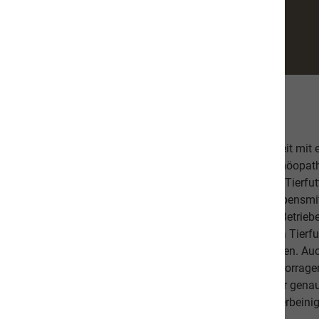
Über uns
Unsere hochwertige Tiernahrung ist in Zusammenarbeit mit
bestehend aus einer Tierärztin, Tierheilpraktikern, Homöopa
Ernährungsfachleuten entwickelt worden. Das leckere Tierfutt
Fischanteil von ca. 70% im Durchschnitt und weist Lebensmitt
Schlachtabfälle). Höchste Qualität aus kontrollierten Betrie
Beilagen sind der Garant, dass Sie mit unserem naVita Tierfut
Lieblinge ausgewogen und abwechslungsreich ernähren. Auch 
darauf, dass es Ihnen persönlich gut geht. Unsere hervorr
beweisen dies. Als Schweizer Unternehmen kennen wir gena
Qualitätsansprüche unserer Kunden sowie unseren vierbeinig