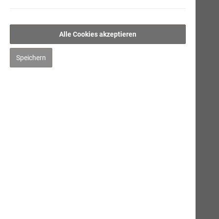
Saftige Rinderwurst
Gourmet-Rinderwurst
Alle Cookies akzeptieren
Feinschmeckermenü
Speichern
Schweizer Alpenkräuter
Pouletschlemmerwurst
Gourmet-Geflügelwurst
Ergänzungsprodukte
Hygiene/Pflege
Kräuter
Impfen
Mensch
Gut zu Wissen