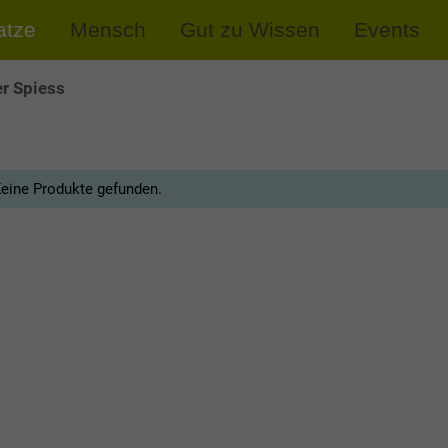
atze
Mensch
Gut zu Wissen
Events
r Spiess
eine Produkte gefunden.