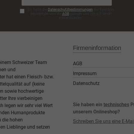
Ich habe die
Datenschutzbestimmungen
zur Kenntnis
genommen und die
AGB
gelesen und bin mit ihnen
einverstanden.
Firmeninformation
 einem Schweizer Team
AGB
then und
Impressum
er hat einen Fleisch- bzw.
Datenschutz
elqualität auf (keine
ben sowie hochwertige
ter Ihre vierbeinigen
Sie haben ein
technisches
P
legen wir sehr viel Wert
unserem Onlineshop?
agenden Humanprodukte
u die hohen
Schreiben Sie uns eine E-Mai
en Lieblinge und setzen