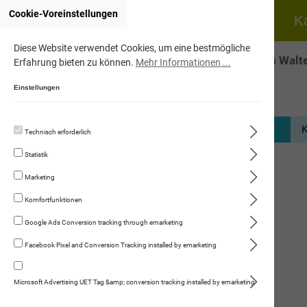
Cookie-Voreinstellungen
Home
Hund
K
Diese Website verwendet Cookies, um eine bestmögliche
Onlineshop von Walte
Erfahrung bieten zu können.
Mehr Informationen ...
Einstellungen
K
Technisch erforderlich
Hund
Statistik
Katze
Marketing
Fleischmenüs
Komfortfunktionen
Trockennahrung
Google Ads Conversion tracking through emarketing
Facebook Pixel and Conversion Tracking installed by emarketing
Kauartikel/Leckerli
Schweizer Würste
Microsoft Advertising UET Tag &amp; conversion tracking installed by emarketing
Fleischwurst mit Hirse