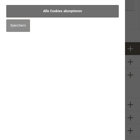
Alle Cookies akzeptieren
Zurück
E-Mail anfordern
Speichern
Newsletter
Über uns
Firmeninformation
Sie haben ein
technisches
Problem mit unserem Onlineshop?
Schreiben Sie uns eine E-Mail
Walter Spiess
Unsere Communities
Zahlungsarten