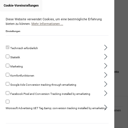
Cookie-Voreinstellungen
Onlineshop von WalterSpiess
Diese Website verwendet Cookies, um eine bestmögliche Erfahrung
bieten zu können.
Mehr Informationen ...
Einstellungen
Technisch erforderlich
Statistik
Marketing
Navigation
Suche
Mein Konto
Komfortfunktionen
Warenkorb
Google Ads Conversion tracking through emarketing
Facebook Pixel and Conversion Tracking installed by emarketing
Passwort-Wiederherstellung
Microsoft Advertising UET Tag &amp; conversion tracking installed by emarketing
Wir senden Ihnen eine Bestätigungs-E-Mail. Klicken Sie auf den darin enthaltenen
Link, um Ihr Passwort zu ändern.
Ihre E-Mail-Adresse