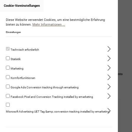
Cookie-Voreinstellungen
Onlineshop von WalterSpiess
Diese Website verwendet Cookies, um eine bestmögliche Erfahrung
bieten zu können.
Mehr Informationen ...
Einstellungen
Technisch erforderlich
Statistik
Marketing
Navigation
Suche
Mein Konto
Komfortfunktionen
Warenkorb
Google Ads Conversion tracking through emarketing
Facebook Pixel and Conversion Tracking installed by emarketing
Hund
Microsoft Advertising UET Tag &amp; conversion tracking installed by emarketing
Katze
Fleischmenüs