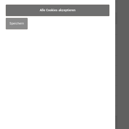
Trockennahrung
Alle Cookies akzeptieren
Kauartikel/Leckerli
Speichern
Schweizer Würste
Ergänzungsprodukte
petmare
Lachsöl
Braunalge
Dorschlebertran
Darm-Sana
Gelenk-Vital
Pet-Juwel
Hygiene/Pflege