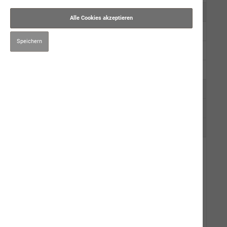
Kauartikel/Leckerli
Alle Cookies akzeptieren
Schweizer Würste
Speichern
Ergänzungsprodukte
Kräuter
Pflege
Impfen & Entwurmen
Naturbernstein
Katze
Mensch
Gut zu Wissen
Events