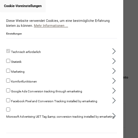
Cookie-Voreinstellungen
Onlineshop von WalterSpiess
Diese Website verwendet Cookies, um eine bestmögliche Erfahrung
bieten zu können.
Mehr Informationen ...
Einstellungen
Technisch erforderlich
Statistik
Marketing
Navigation
Suche
Mein Konto
Komfortfunktionen
Warenkorb
Google Ads Conversion tracking through emarketing
Facebook Pixel and Conversion Tracking installed by emarketing
Hund
Microsoft Advertising UET Tag &amp; conversion tracking installed by emarketing
Trockennahrung
Fleischmenüs