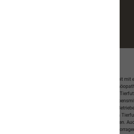
Über uns
Unsere hochwertige Tiernahrung ist in Zusammenarbeit mit
bestehend aus einer Tierärztin, Tierheilpraktikern, Homöopa
Ernährungsfachleuten entwickelt worden. Das leckere Tierfutt
Fischanteil von ca. 70% im Durchschnitt und weist Lebensmitt
Schlachtabfälle). Höchste Qualität aus kontrollierten Betrie
Beilagen sind der Garant, dass Sie mit unserem naVita Tierfut
Lieblinge ausgewogen und abwechslungsreich ernähren. Auch 
darauf, dass es Ihnen persönlich gut geht. Unsere hervorr