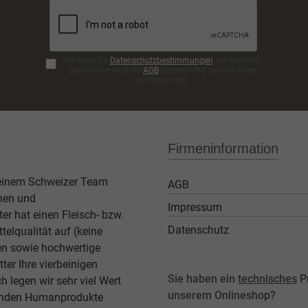
Ich habe die
Datenschutzbestimmungen
zur Kenntnis
genommen und die
AGB
gelesen und bin mit ihnen
einverstanden.
Firmeninformation
 einem Schweizer Team
AGB
then und
Impressum
er hat einen Fleisch- bzw.
Datenschutz
elqualität auf (keine
ben sowie hochwertige
ter Ihre vierbeinigen
Sie haben ein
technisches
P
legen wir sehr viel Wert
unserem Onlineshop?
agenden Humanprodukte