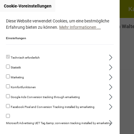
Cookie-Voreinstellungen
Home
Hund
K
Diese Website verwendet Cookies, um eine bestmögliche
Onlineshop von Walte
Erfahrung bieten zu können.
Mehr Informationen ...
Einstellungen
Technisch erforderlich
Hund
Statistik
Katze
Marketing
Fleischmenüs
Komfortfunktionen
Trockennahrung
Google Ads Conversion tracking through emarketing
Facebook Pixel and Conversion Tracking installed by emarketing
Kauartikel/Leckerli
Schweizer Würste
Microsoft Advertising UET Tag &amp; conversion tracking installed by emarketing
Ergänzungsprodukte