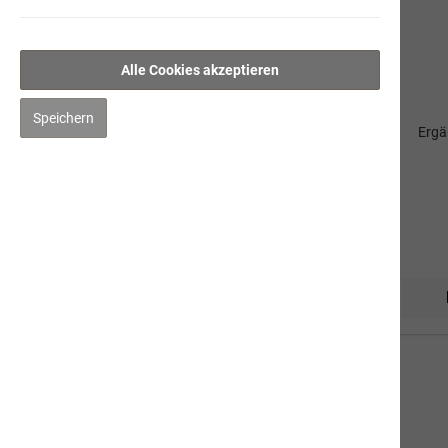
petmare
Lachsöl
Alle Cookies akzeptieren
Braunalge
Speichern
Ergä
Dorschlebertran
Darm-Sana
Gelenk-Vital
Pet-Juwel
Hygiene/Pflege
Kräuter
Impfen
Mensch
Gut zu Wissen