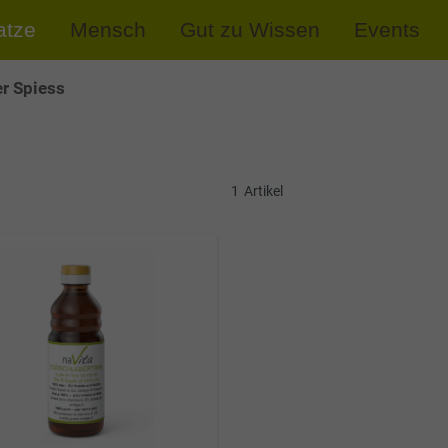
atze
Mensch
Gut zu Wissen
Events
r Spiess
1
Artikel