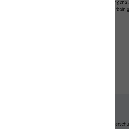
beweisen dies. Als Schweizer Unternehmen kennen wir gena
Qualitätsansprüche unserer Kunden sowie unseren vierbeinig
diese in unseren Produkten um.
Unsere Communities
Der Tierschu